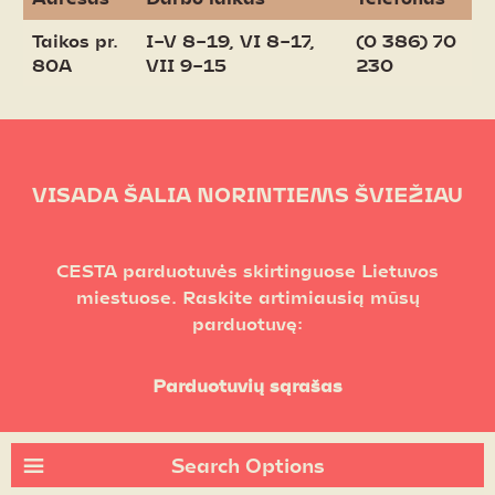
Taikos pr.
I–V 8–19, VI 8–17,
(0 386) 70
80A
VII 9–15
230
VISADA ŠALIA NORINTIEMS ŠVIEŽIAU
CESTA parduotuvės skirtinguose Lietuvos
miestuose. Raskite artimiausią mūsų
parduotuvę:
Parduotuvių sąrašas
Search Options