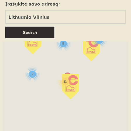
Įrašykite savo adresą:
2
2
5
2
11