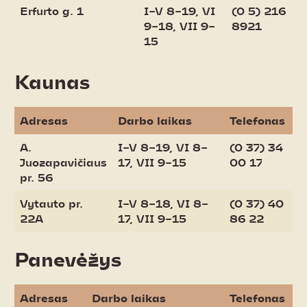
Erfurto g. 1
I–V 8–19, VI
(0 5) 216
9–18, VII 9–
8921
15
Kaunas
Adresas
Darbo laikas
Telefonas
A.
I–V 8–19, VI 8–
(0 37) 34
Juozapavičiaus
17, VII 9–15
00 17
pr. 56
Vytauto pr.
I–V 8–18, VI 8–
(0 37) 40
22A
17, VII 9–15
86 22
Panevėžys
Adresas
Darbo laikas
Telefonas