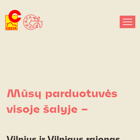
Mūsų parduotuvės
visoje šalyje –
Vilnius ir Vilniaus rajonas