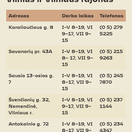
Adresas
Darbo laikas
Telefonas
Karaliaučiaus g. 8
I–V 8–19, VI
(0 5) 279
9–17, VII 9–
5225
15
Savanorių pr. 43A
I–V 8–19, VI
(0 5) 215
8– 17, VII 9–
9263
15
Sausio 13-osios g.
I–V 8–19, VI
(0 5) 245
7
8–17, VII 9–
7870
15
Švenčionių g. 32,
I–V 8–19, VI
(0 5) 237
Nemenčinė,
9–17, VII 9–
1144
Vilniaus r.
15
Antakalnio g. 72
I–V 8–19, VI
(0 5) 234
8–17, VII 9–
4347