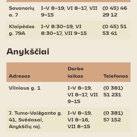
Savanorių
I–V 8–19, VI 8–17, VII
(0 45) 46
a. 7
9–15
29 12
Klaipėdos
I–V 8:30–19, VI
(0 45) 51
g. 79A
8:30–17, VII 9–15
53 41
Anykščiai
Darbo
Adresas
laikas
Telefonas
Vilniaus g. 1
I–V 8–19,
(0 381)
VI 8–17, VII
51 231
9–15
J. Tumo-Vaižganto g.
I–V 8–19,
(0 381)
41, Svėdasai,
VI 8–16,
57 152
Anykščių raj.
VII 8–15