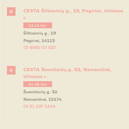
CESTA Šiltnamių g., 19, Pagiriai, Vilniaus
8
r.
13.13 Km
Šiltnamių g., 19
Pagiriai, 14113
(0 698) 07 537
Get Directions
CESTA Švenčionių g. 32, Nemenčinė,
9
Vilniaus r.
21.49 Km
Švenčionių g. 32
Nemenčinė, 15174
(0 5) 237 1144
Get Directions