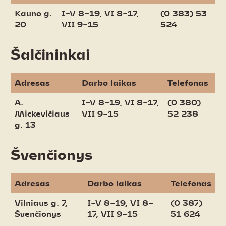
Kauno g.
I–V 8–19, VI 8–17,
(0 383) 53
20
VII 9–15
524
Šalčininkai
Adresas
Darbo laikas
Telefonas
A.
I–V 8–19, VI 8–17,
(0 380)
Mickevičiaus
VII 9–15
52 238
g. 13
Švenčionys
Adresas
Darbo laikas
Telefonas
Vilniaus g. 7,
I–V 8–19, VI 8–
(0 387)
Švenčionys
17, VII 9–15
51 624