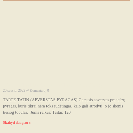
TARTE TATIN (APVERSTAS PYRAGAS)
26 sausio, 2022
Komentarų: 0
TARTE TATIN (APVERSTAS PYRAGAS) Garsusis apverstas prancūzų
pyragas, kuris tikrai nėra toks sudėtingas, kaip gali atrodyti, o jo skonis
tiesiog tobulas. Jums reikės: Tešlai: 120
Skaityti daugiau »