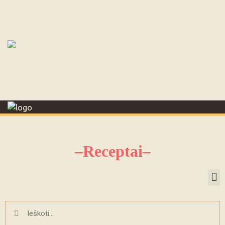
Pradžia
Apie mus
Tvarumas
Parduotuvės
Produktai
Kontaktai
Karjera
ES projektai
–Receptai–