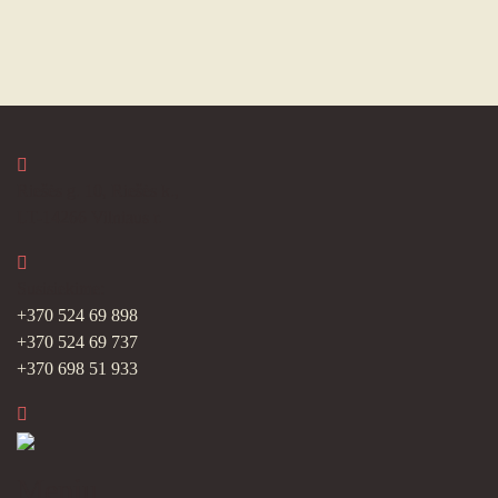
Riešės g. 10, Riešės k.,
LT-14266 Vilniaus r.
Susisiekime:
+370 524 69 898
+370 524 69 737
+370 698 51 933
Meniu