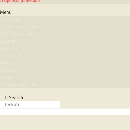
Azijietiški patiekalai
Menu
Visi receptai
Kiaulienos patiekalai
Vištienos patiekalai
Desertai
Pusryčiai
Užkandžiai
Makaronai
Sriubos
Blynai
Azijietiški patiekalai
Search