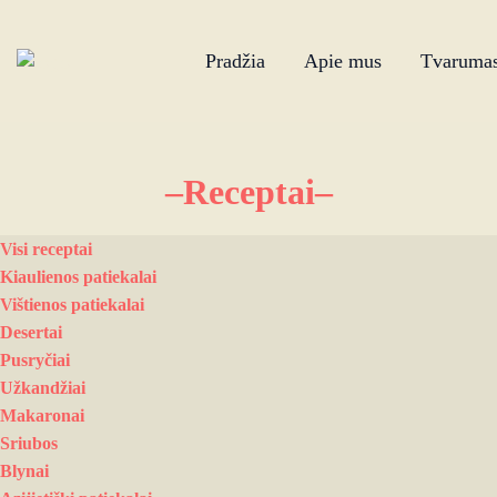
Pradžia
Apie mus
Tvaruma
–Receptai–
Visi receptai
Kiaulienos patiekalai
Vištienos patiekalai
Desertai
Pusryčiai
Užkandžiai
Makaronai
Sriubos
Blynai