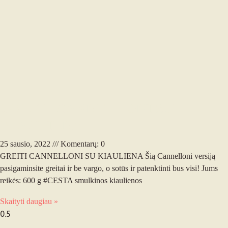
GREITI CANNELLONI SU
KIAULIENA
25 sausio, 2022
Komentarų: 0
GREITI CANNELLONI SU KIAULIENA Šią Cannelloni versiją
pasigaminsite greitai ir be vargo, o sotūs ir patenktinti bus visi! Jums
reikės: 600 g #CESTA smulkinos kiaulienos
Skaityti daugiau »