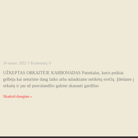
UŽKEPTAS ORKAITĖJE KARBONADAS SU
SŪRIU
24 sausio, 2022
Komentarų: 0
UŽKEPTAS ORKAITĖJE KARBONADAS Patiekalas, kuris puikiai
gelbėja kai neturime daug laiko arba sulaukiame netikėtų svečių. Įdedame į
orkaitę ir jau už pusvalandžio galime skanauti gardžius
Skaityti daugiau »