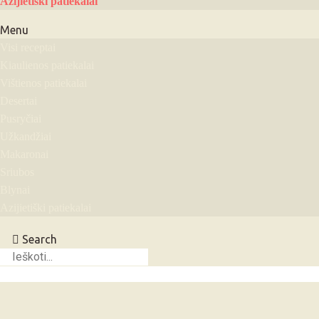
Azijietiški patiekalai
Menu
Visi receptai
Kiaulienos patiekalai
Vištienos patiekalai
Desertai
Pusryčiai
Užkandžiai
Makaronai
Sriubos
Blynai
Azijietiški patiekalai
Search