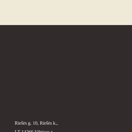
Riešės g. 10, Riešės k.,
LT-14266 Vilniaus r.