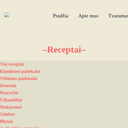
Pradžia
Apie mus
Tvaruma
–Receptai–
Visi receptai
Kiaulienos patiekalai
Vištienos patiekalai
Desertai
Pusryčiai
Užkandžiai
Makaronai
Sriubos
Blynai