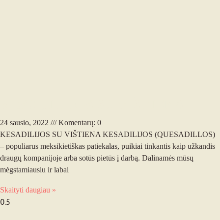
KESADILIJOS SU VIŠTIENA
24 sausio, 2022
Komentarų: 0
KESADILIJOS SU VIŠTIENA KESADILIJOS (QUESADILLOS)
– populiarus meksikietiškas patiekalas, puikiai tinkantis kaip užkandis
draugų kompanijoje arba sotūs pietūs į darbą. Dalinamės mūsų
mėgstamiausiu ir labai
Skaityti daugiau »