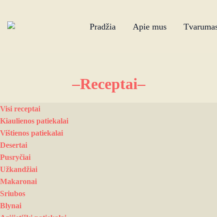
Pradžia
Apie mus
Tvaruma
–Receptai–
Visi receptai
Kiaulienos patiekalai
Vištienos patiekalai
Desertai
Pusryčiai
Užkandžiai
Makaronai
Sriubos
Blynai