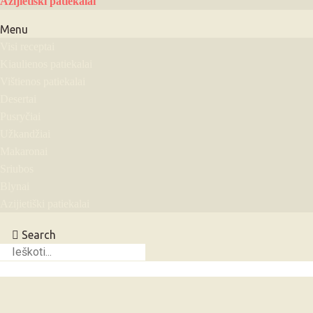
Azijietiški patiekalai
Menu
Visi receptai
Kiaulienos patiekalai
Vištienos patiekalai
Desertai
Pusryčiai
Užkandžiai
Makaronai
Sriubos
Blynai
Azijietiški patiekalai
Search