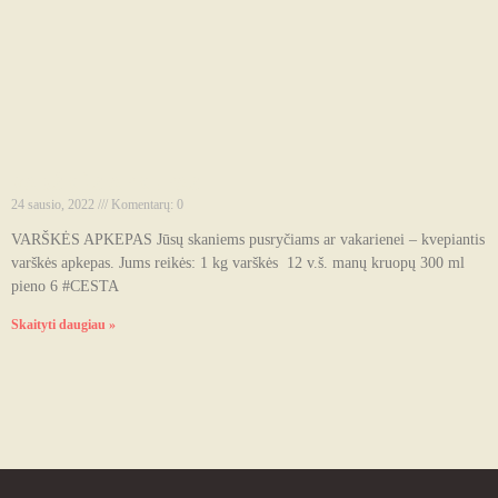
VARŠKĖS APKEPAS
24 sausio, 2022
Komentarų: 0
VARŠKĖS APKEPAS Jūsų skaniems pusryčiams ar vakarienei – kvepiantis
varškės apkepas. Jums reikės: 1 kg varškės 12 v.š. manų kruopų 300 ml
pieno 6 #CESTA
Skaityti daugiau »