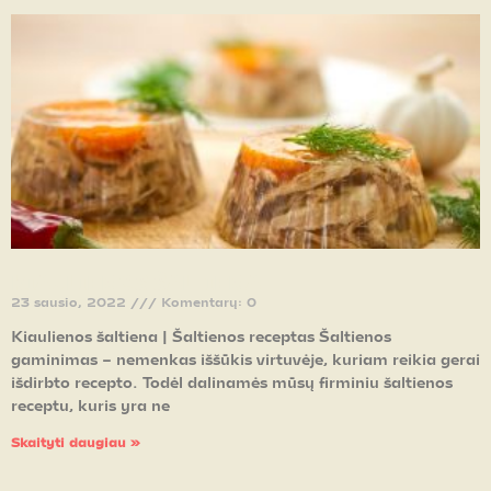
KIAULIENOS ŠALTIENA
23 sausio, 2022
Komentarų: 0
Kiaulienos šaltiena | Šaltienos receptas Šaltienos
gaminimas – nemenkas iššūkis virtuvėje, kuriam reikia gerai
išdirbto recepto. Todėl dalinamės mūsų firminiu šaltienos
receptu, kuris yra ne
Skaityti daugiau »