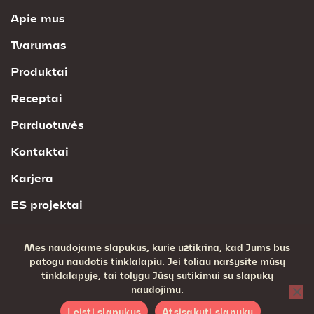
Apie mus
Tvarumas
Produktai
Receptai
Parduotuvės
Kontaktai
Karjera
ES projektai
Mes naudojame slapukus, kurie užtikrina, kad Jums bus
UAB CESTA
© 2026 Visos teisės saugomos
patogu naudotis tinklalapiu. Jei toliau naršysite mūsų
tinklalapyje, tai tolygu Jūsų sutikimui su slapukų
naudojimu.
Leisti slapukus
Atsisakyti slapukų