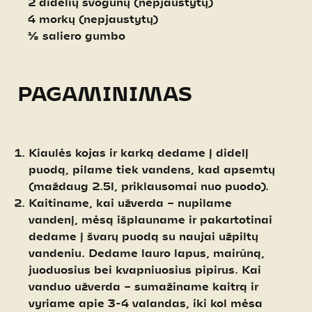
2 didelių svogūnų (nepjaustytų)
4 morkų (nepjaustytų)
½ saliero gumbo
PAGAMINIMAS
Kiaulės kojas ir karką dedame į didelį
puodą, pilame tiek vandens, kad apsemtų
(maždaug 2.5l, priklausomai nuo puodo).
Kaitiname, kai užverda – nupilame
vandenį, mėsą išplauname ir pakartotinai
dedame į švarų puodą su naujai užpiltų
vandeniu. Dedame lauro lapus, mairūną,
juoduosius bei kvapniuosius pipirus. Kai
vanduo užverda – sumažiname kaitrą ir
vyriame apie 3-4 valandas, iki kol mėsa