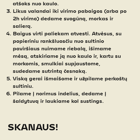
atšoks nuo kaulo.
Likus valandai iki virimo pabaigos (arba po
2h virimo) dedame svogūną, morkas ir
salierą.
Baigus virti paliekam atvesti. Atvėsus, su
popieriniu rankšluosčiu nuo sultinio
paviršiaus nuimame riebalą, išimame
mėsą, atskiriame ją nuo kaulo ir, kartu su
morkomis, smulkiai supjaustome,
sudedame sutrintą česnaką.
Viską gerai išmaišome ir užpilame perkoštų
sultiniu.
Pilame į norimus indelius, dedame į
šaldytuvą ir laukiame kol sustings.
SKANAUS!