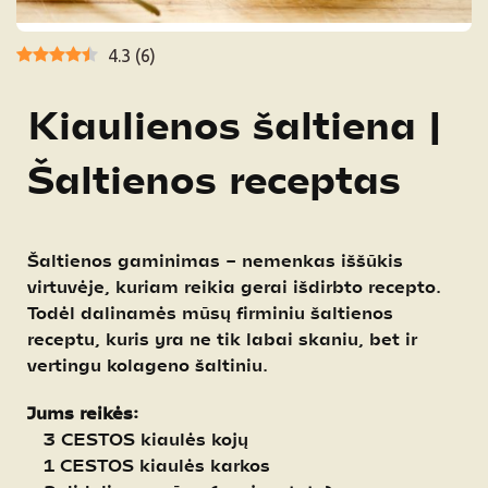
4.3
(
6
)
Kiaulienos šaltiena |
Šaltienos receptas
Šaltienos gaminimas – nemenkas iššūkis
virtuvėje, kuriam reikia gerai išdirbto recepto.
Todėl dalinamės mūsų firminiu šaltienos
receptu, kuris yra ne tik labai skaniu, bet ir
vertingu kolageno šaltiniu.
Jums reikės:
3 CESTOS kiaulės kojų
1 CESTOS kiaulės karkos