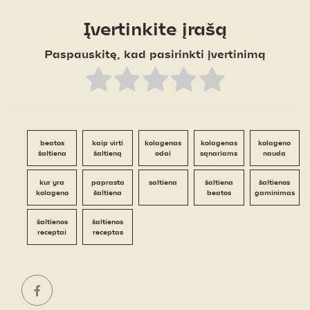
Įvertinkite įrašą
Paspauskitę, kad pasirinkti įvertinimą
beatos
kaip virti
kolagenas
kolagenas
kolageno
šaltiena
šaltieną
odai
sąnariams
nauda
kur yra
paprasta
saltiena
šaltiena
šaltienos
kolageno
šaltiena
beatos
gaminimas
šaltienos
šaltienos
receptai
receptas