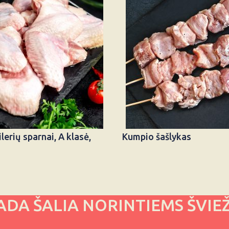
lerių sparnai, A klasė,
Kumpio šašlykas
ADA ŠALIA NORINTIEMS ŠVIE