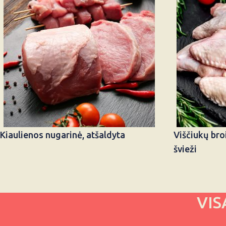
Kiaulienos nugarinė, atšaldyta
Viščiukų broi
švieži
VIS