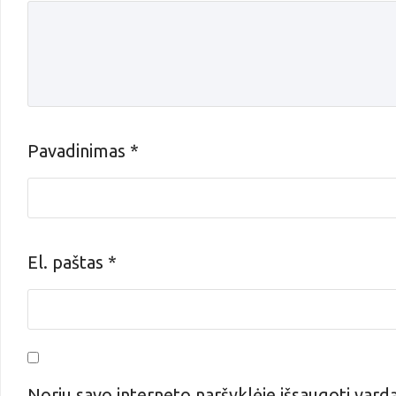
Pavadinimas
*
El. paštas
*
Noriu savo interneto naršyklėje išsaugoti vardą, 