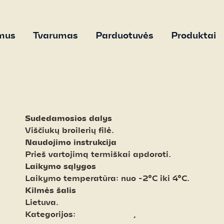
mus
Tvarumas
Parduotuvės
Produktai
Sudedamosios dalys
Viščiukų broilerių filė.
Naudojimo instrukcija
Prieš vartojimą termiškai apdoroti.
Laikymo sąlygos
Laikymo temperatūra: nuo -2°C iki 4°C.
Kilmės šalis
Lietuva.
Kategorijos:
Šviežia mėsa
,
Vištiena