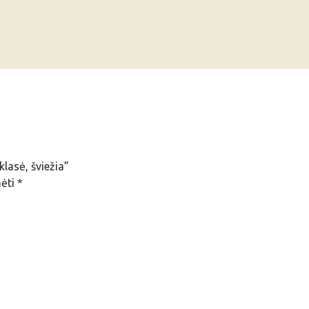
klasė, šviežia”
mėti
*