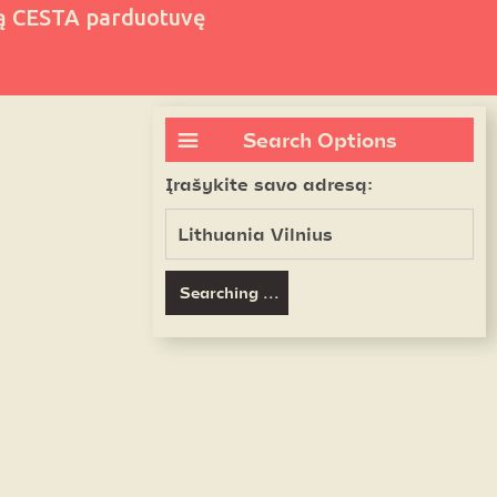
ią CESTA parduotuvę
Search Options
Įrašykite savo adresą: