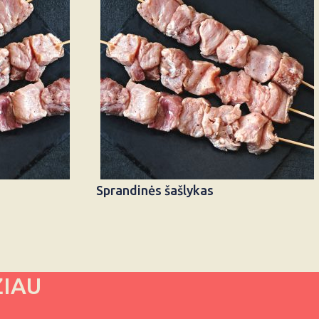
Sprandinės šašlykas
ŽIAU