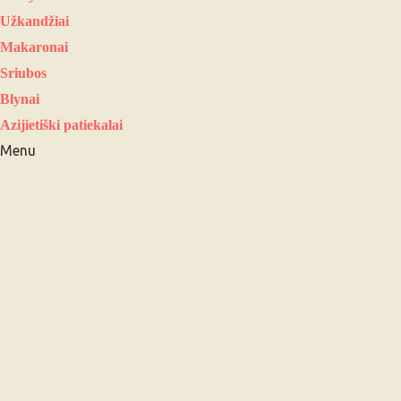
Užkandžiai
Makaronai
Sriubos
Blynai
Azijietiški patiekalai
Menu
Visi receptai
Kiaulienos patiekalai
Vištienos patiekalai
Desertai
Pusryčiai
Užkandžiai
Makaronai
Sriubos
Blynai