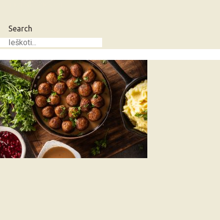
Azijietiški patiekalai
Search