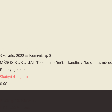
MĖSOS KUKULIAI
3 vasario, 2022
Komentarų: 0
MĖSOS KUKULIAI Tobuli minkštučiai skandinaviško stiliaus mėsos ku
išmirkytų batono
Skaityti daugiau »
Riešės g. 10, Riešės k.,
LT-14266 Vilniaus r.