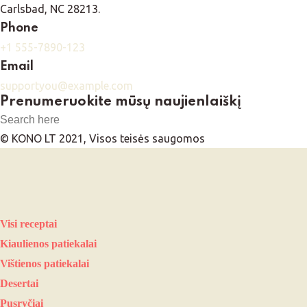
Carlsbad, NC 28213.
Phone
+1 555-7890-123
Email
supportyou@example.com
Prenumeruokite mūsų naujienlaiškį
© KONO LT 2021, Visos teisės saugomos
Visi receptai
Kiaulienos patiekalai
Vištienos patiekalai
Desertai
Pusryčiai