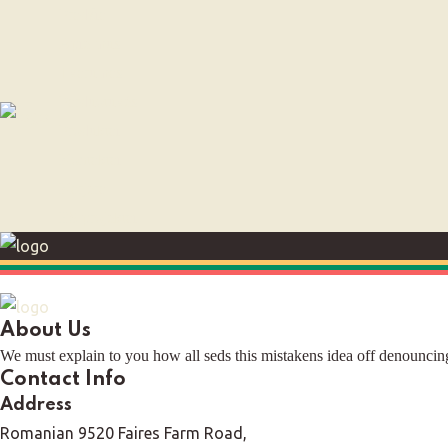
Pradžia
Apie mus
Tvarumas
Parduotuvės
Produktai
Kontaktai
Karjera
ES projektai
About Us
We must explain to you how all seds this mistakens idea off denouncing
Contact Info
Address
Romanian 9520 Faires Farm Road,