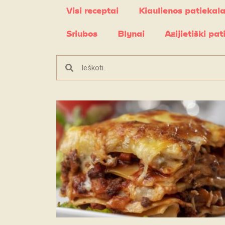
Visi receptai
Kiaulienos patiekala
Sriubos
Blynai
Azijietiški pat