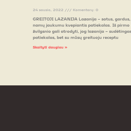
GREITOJI LAZANIJA
24 sausio, 2022
Komentarų: 0
GREITOJI LAZANIJA Lazanija – sotus, gardus,
namų jaukumu kvepiantis patiekalas. Iš pirmo
žvilgsnio gali atrodyti, jog lazanija – sudėtinga
patiekalas, bet su mūsų greituoju receptu
Skaityti daugiau »