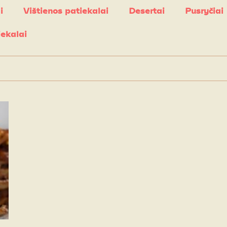
i
Vištienos patiekalai
Desertai
Pusryčiai
iekalai