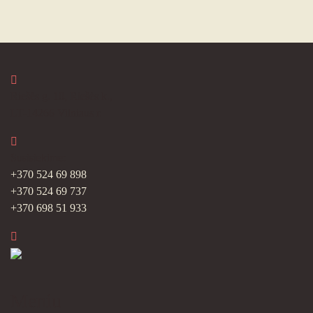
Riešės g. 10, Riešės k.,
LT-14266 Vilniaus r.
Susisiekime:
+370 524 69 898
+370 524 69 737
+370 698 51 933
Meniu