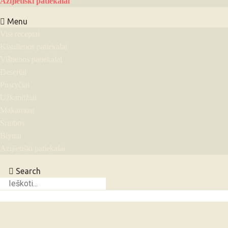
Azijietiški patiekalai
Menu
Visi receptai
Kiaulienos patiekalai
Vištienos patiekalai
Desertai
Pusryčiai
Užkandžiai
Makaronai
Sriubos
Blynai
Azijietiški patiekalai
Search