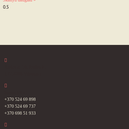
Riešės g. 10, Riešės k.,
LT-14266 Vilniaus r.
Susisiekime:
+370 524 69 898
+370 524 69 737
+370 698 51 933