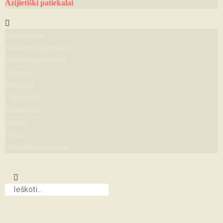
Azijietiški patiekalai
Visi receptai
Kiaulienos patiekalai
Vištienos patiekalai
Desertai
Pusryčiai
Užkandžiai
Makaronai
Sriubos
Blynai
Azijietiški patiekalai