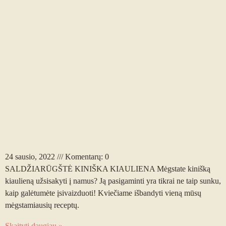
SALDŽIARŪGŠTĖ KINIŠKA
KIAULIENA
24 sausio, 2022
Komentarų: 0
SALDŽIARŪGŠTĖ KINIŠKA KIAULIENA Mėgstate kinišką
kiaulieną užsisakyti į namus? Ją pasigaminti yra tikrai ne taip sunku,
kaip galėtumėte įsivaizduoti! Kviečiame išbandyti vieną mūsų
mėgstamiausių receptų.
Skaityti daugiau »