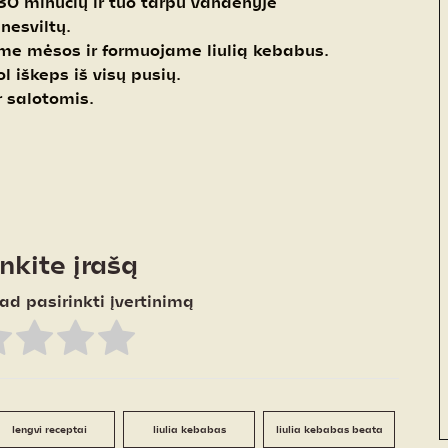
0 minučių ir tuo tarpu vandenyje
nesviltų.
me mėsos ir formuojame liulią kebabus.
l iškeps iš visų pusių.
 salotomis.
inkite įrašą
ad pasirinkti įvertinimą
lengvi receptai
liulia kebabas
liulia kebabas beata