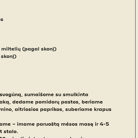
os
 miltelių (pagal skonį)
 skonį)
 svogūną, sumaišome su smulkinta
snaką, dedame pomidorų pastos, beriame
umino, aitriosios paprikos, suberiame krapus
šame – imame paruoštą mėsos masę ir 4-5
 stalo.