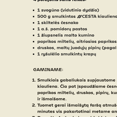
1 svogūno (vidutinio dydžio)
500 g smulkintos #CESTA kiaulien
1 skiltelės česnako
1 a.š. pomidorų pastos
1 žiupsnelis malto kumino
paprikos miltelių, aitriosios paprikos
druskos, maltų juodųjų pipirų (pagal
1 ryšulėlio smulkintų krapų
GAMINAME:
Smulkiais gabaliukais supjaustome
kiauliena. Čia pat įspaudžiame če
paprikos miltelių, druskos, pipirų, k
ir išmaišome.
Tuomet gerai išmaišytą faršą atmu
minutes vis pakartotinai metame ant