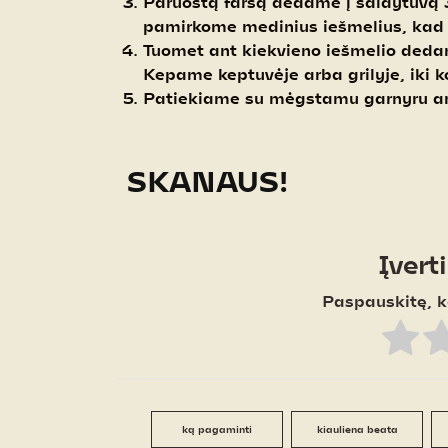
Paruoštą faršą dedame į šaldytuvą 3
pamirkome medinius iešmelius, kad 
Tuomet ant kiekvieno iešmelio deda
Kepame keptuvėje arba grilyje, iki ko
Patiekiame su mėgstamu garnyru ar
SKANAUS!
Įvert
Paspauskitę, k
ką pagaminti
kiauliena beata