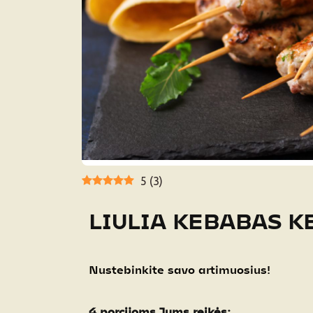
5
(
3
)
LIULIA KEBABAS K
Nustebinkite savo artimuosius!
4 porcijoms Jums reikės
: