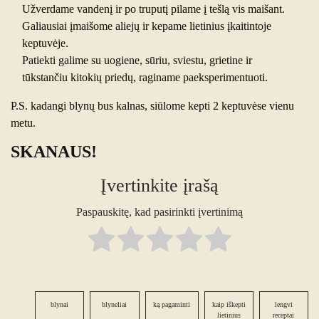
Užverdame vandenį ir po truputį pilame į tešlą vis maišant.
Galiausiai įmaišome aliejų ir kepame lietinius įkaitintoje
keptuvėje.
Patiekti galime su uogiene, sūriu, sviestu, grietine ir
tūkstančiu kitokių priedų, raginame paeksperimentuoti.
P.S. kadangi blynų bus kalnas, siūlome kepti 2 keptuvėse vienu
metu.
SKANAUS!
Įvertinkite įrašą
Paspauskitę, kad pasirinkti įvertinimą
blynai
blyneliai
ką pagaminti
kaip iškepti
lengvi
lietinius
receptai