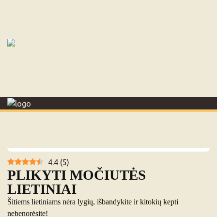
Pradžia
Apie mus
Tvarumas
Parduotuvės
Produktai
Kontaktai
Karjera
ES projektai
4.4
(
5
)
PLIKYTI MOČIUTĖS
LIETINIAI
Šitiems lietiniams nėra lygių, išbandykite ir kitokių kepti
nebenorėsite!