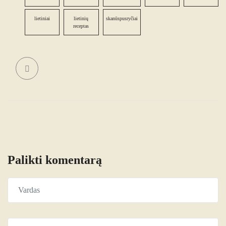
lietiniai
lietinių
skanūspusryčiai
receptas
Palikti komentarą