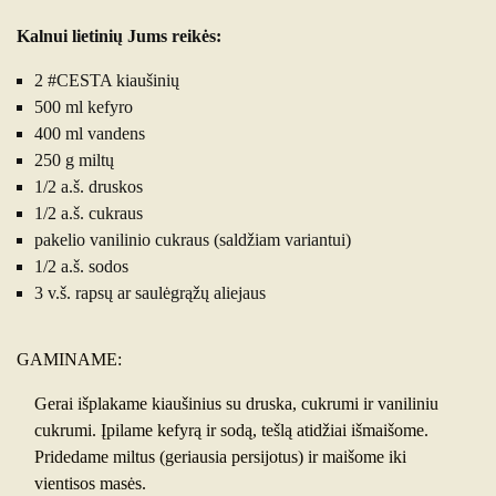
Kalnui lietinių Jums reikės:
2 #CESTA kiaušinių
500 ml kefyro
400 ml vandens
250 g miltų
1/2 a.š. druskos
1/2 a.š. cukraus
pakelio vanilinio cukraus (saldžiam variantui)
1/2 a.š. sodos
3 v.š. rapsų ar saulėgrąžų aliejaus
GAMINAME:
Gerai išplakame kiaušinius su druska, cukrumi ir vaniliniu
cukrumi. Įpilame kefyrą ir sodą, tešlą atidžiai išmaišome.
Pridedame miltus (geriausia persijotus) ir maišome iki
vientisos masės.