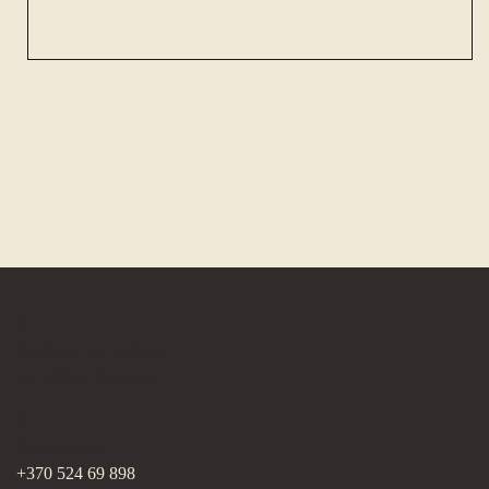
Riešės g. 10, Riešės k.,
LT-14266 Vilniaus r.
Susisiekime:
+370 524 69 898