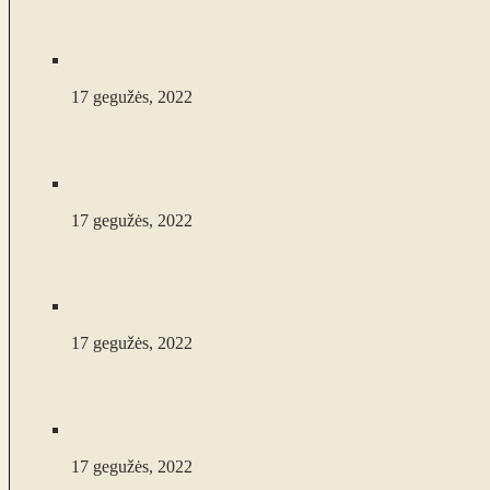
MIELINIAI BLYNAI
17 gegužės, 2022
KEPTOS BULVĖS SU DEŠRELĖMIS
17 gegužės, 2022
PIKANTIŠKI KEKSIUKAI
17 gegužės, 2022
“PIRATO AKIS” SU KUMPIU IR SŪRIU
17 gegužės, 2022