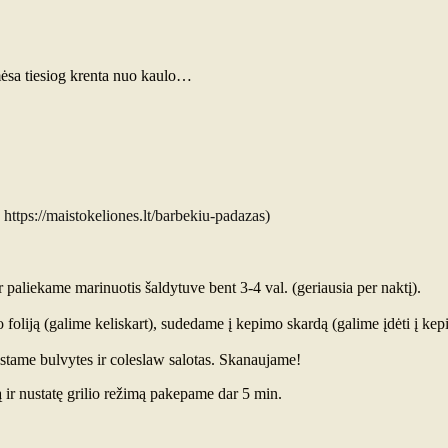
g mėsa tiesiog krenta nuo kaulo…
https://maistokeliones.lt/barbekiu-padazas)
r paliekame marinuotis šaldytuve bent 3-4 val. (geriausia per naktį).
oliją (galime keliskart), sudedame į kepimo skardą (galime įdėti į kep
stame bulvytes ir coleslaw salotas. Skanaujame!
ją ir nustatę grilio režimą pakepame dar 5 min.