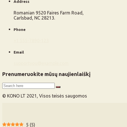
Address
Romanian 9520 Faires Farm Road,
Carlsbad, NC 28213.
Phone
+1 555-7890-123
Email
supportyou@example.com
Prenumeruokite mūsų naujienlaiškį
© KONO LT 2021, Visos teisės saugomos
5
(
5
)