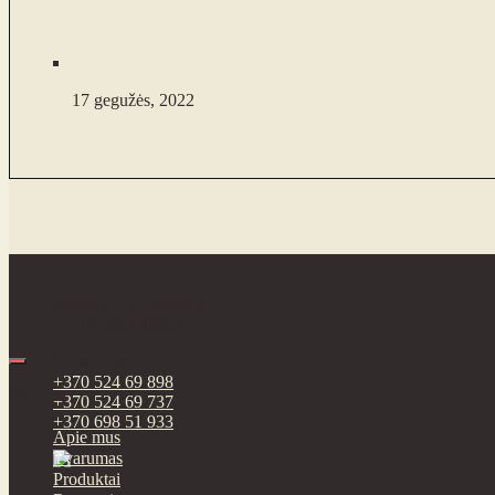
CUKINIJŲ BLYNELIAI SU VIŠTIENA
17 gegužės, 2022
VARŠKĖČIAI SU BRAŠKĖMIS
Riešės g. 10, Riešės k.,
LT-14266 Vilniaus r.
Susisiekime:
+370 524 69 898
Meniu
+370 524 69 737
+370 698 51 933
Apie mus
Tvarumas
Produktai