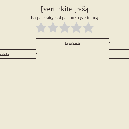
Įvertinkite įrašą
Paspauskitę, kad pasirinkti įvertinimą
,
ką pagaminti
,
tiekalai