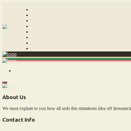
Pradžia
Apie mus
Tvarumas
Parduotuvės
Produktai
Kontaktai
Karjera
ES projektai
About Us
We must explain to you how all seds this mistakens idea off denounci
Contact Info