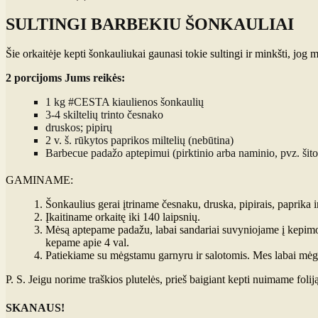
SULTINGI BARBEKIU ŠONKAULIAI
Šie orkaitėje kepti šonkauliukai gaunasi tokie sultingi ir minkšti, jo
2 porcijoms Jums reikės:
1 kg #CESTA kiaulienos šonkaulių
3-4 skiltelių trinto česnako
druskos; pipirų
2 v. š. rūkytos paprikos miltelių (nebūtina)
Barbecue padažo aptepimui (pirktinio arba naminio, pvz. šito 
GAMINAME:
Šonkaulius gerai įtriname česnaku, druska, pipirais, paprika i
Įkaitiname orkaitę iki 140 laipsnių.
Mėsą aptepame padažu, labai sandariai suvyniojame į kepimo f
kepame apie 4 val.
Patiekiame su mėgstamu garnyru ir salotomis. Mes labai mėg
P. S. Jeigu norime traškios plutelės, prieš baigiant kepti nuimame foli
SKANAUS!