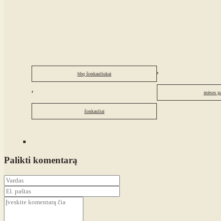
,
bbq šonkauliukai
,
mėsos pa
šonkauliai
Palikti komentarą