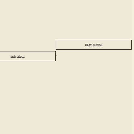
lengvi receptai
,
pietų idėjos